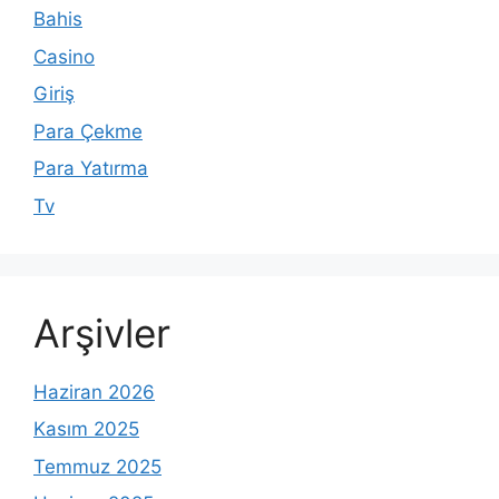
Bahis
Casino
Giriş
Para Çekme
Para Yatırma
Tv
Arşivler
Haziran 2026
Kasım 2025
Temmuz 2025