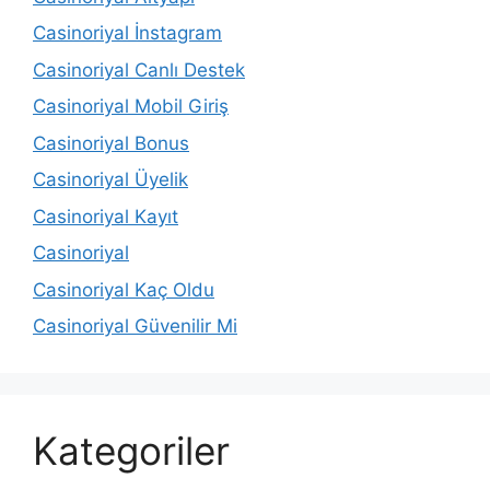
Casinoriyal İnstagram
Casinoriyal Canlı Destek
Casinoriyal Mobil Giriş
Casinoriyal Bonus
Casinoriyal Üyelik
Casinoriyal Kayıt
Casinoriyal
Casinoriyal Kaç Oldu
Casinoriyal Güvenilir Mi
Kategoriler