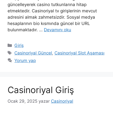
güncelleyerek casino tutkunlarına hitap
etmektedir. Casinoriyal tv girişlerinin mevcut
adresini almak zahmetsizdir. Sosyal medya
hesaplarının bio kısmında güncel bir URL
bulunmaktadır. …
Devamını oku
Kategoriler
Giriş
Etiketler
Casinoriyal Güncel
,
Casinoriyal Slot Aşaması
Yorum yap
Casinoriyal Giriş
Ocak 29, 2025
yazar
Casinoriyal