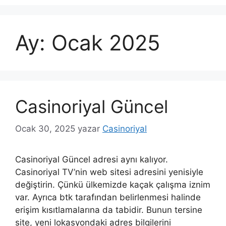
Ay:
Ocak 2025
Casinoriyal Güncel
Ocak 30, 2025
yazar
Casinoriyal
Casinoriyal Güncel adresi aynı kalıyor.
Casinoriyal TV’nin web sitesi adresini yenisiyle
değiştirin. Çünkü ülkemizde kaçak çalışma iznim
var. Ayrıca btk tarafından belirlenmesi halinde
erişim kısıtlamalarına da tabidir. Bunun tersine
site, yeni lokasyondaki adres bilgilerini