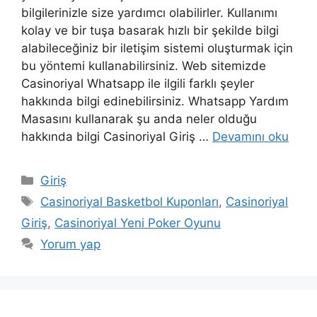
bilgilerinizle size yardımcı olabilirler. Kullanımı
kolay ve bir tuşa basarak hızlı bir şekilde bilgi
alabileceğiniz bir iletişim sistemi oluşturmak için
bu yöntemi kullanabilirsiniz. Web sitemizde
Casinoriyal Whatsapp ile ilgili farklı şeyler
hakkında bilgi edinebilirsiniz. Whatsapp Yardım
Masasını kullanarak şu anda neler olduğu
hakkında bilgi Casinoriyal Giriş …
Devamını oku
Kategoriler
Giriş
Etiketler
Casinoriyal Basketbol Kuponları
,
Casinoriyal
Giriş
,
Casinoriyal Yeni Poker Oyunu
Yorum yap