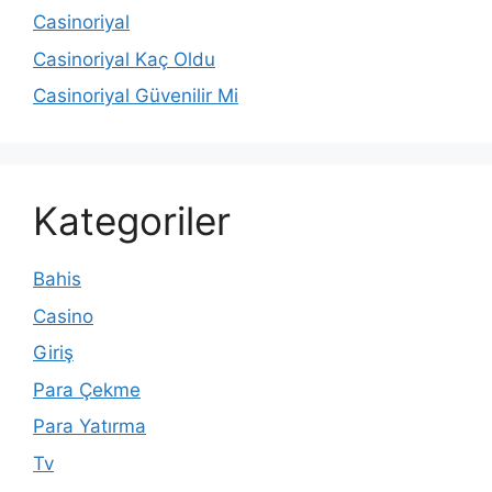
Casinoriyal
Casinoriyal Kaç Oldu
Casinoriyal Güvenilir Mi
Kategoriler
Bahis
Casino
Giriş
Para Çekme
Para Yatırma
Tv