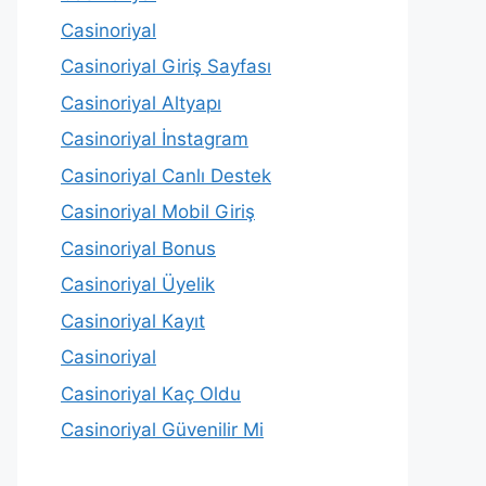
Casinoriyal
Casinoriyal Giriş Sayfası
Casinoriyal Altyapı
Casinoriyal İnstagram
Casinoriyal Canlı Destek
Casinoriyal Mobil Giriş
Casinoriyal Bonus
Casinoriyal Üyelik
Casinoriyal Kayıt
Casinoriyal
Casinoriyal Kaç Oldu
Casinoriyal Güvenilir Mi