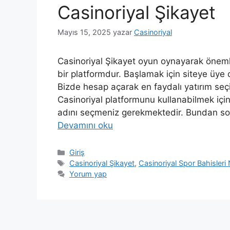
Casinoriyal Şikayet
Mayıs 15, 2025
yazar
Casinoriyal
Casinoriyal Şikayet oyun oynayarak öneml
bir platformdur. Başlamak için siteye üye 
Bizde hesap açarak en faydalı yatırım seçi
Casinoriyal platformunu kullanabilmek için 
adını seçmeniz gerekmektedir. Bundan sonr
Devamını oku
Kategoriler
Giriş
Etiketler
Casinoriyal Şikayet
,
Casinoriyal Spor Bahisleri 
Yorum yap