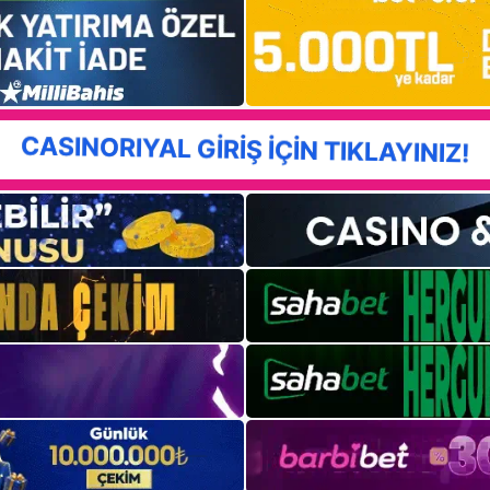
CASINORIYAL GİRİŞ İÇİN TIKLAYINIZ!