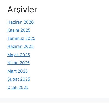
Arşivler
Haziran 2026
Kasım 2025
Temmuz 2025
Haziran 2025
Mayıs 2025
Nisan 2025
Mart 2025
Şubat 2025
Ocak 2025