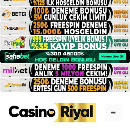
İçeriğe
atla
Menü