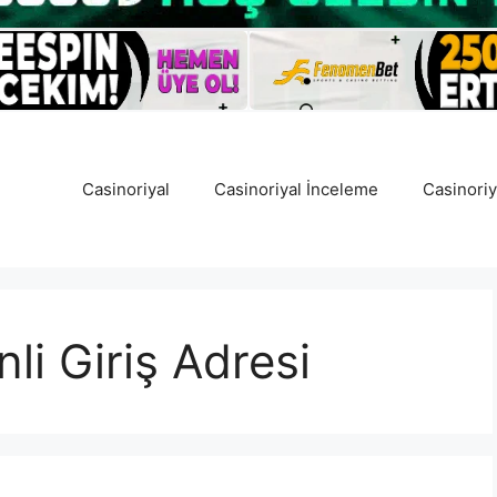
Casinoriyal
Casinoriyal İnceleme
Casinoriy
li Giriş Adresi