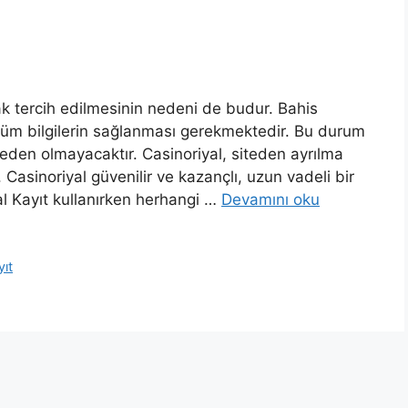
ak tercih edilmesinin nedeni de budur. Bahis
li tüm bilgilerin sağlanması gerekmektedir. Bu durum
neden olmayacaktır. Casinoriyal, siteden ayrılma
 Casinoriyal güvenilir ve kazançlı, uzun vadeli bir
yal Kayıt kullanırken herhangi …
Devamını oku
yıt