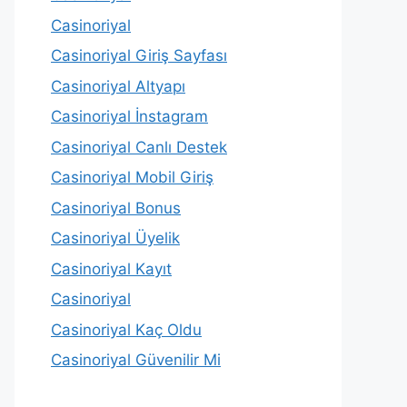
Casinoriyal
Casinoriyal Giriş Sayfası
Casinoriyal Altyapı
Casinoriyal İnstagram
Casinoriyal Canlı Destek
Casinoriyal Mobil Giriş
Casinoriyal Bonus
Casinoriyal Üyelik
Casinoriyal Kayıt
Casinoriyal
Casinoriyal Kaç Oldu
Casinoriyal Güvenilir Mi