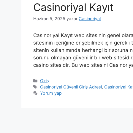
Casinoriyal Kayıt
Haziran 5, 2025
yazar
Casinoriyal
Casinoriyal Kayıt web sitesinin genel olar
sitesinin içeriğine erişebilmek için gerek
sitenin kullanımında herhangi bir soruna 
sorunu olmayan güvenilir bir web sitesidir.
casino sitesidir. Bu web sitesini Casinori
Kategoriler
Giriş
Etiketler
Casinoriyal Güvenli Giriş Adresi
,
Casinoriyal Ka
Yorum yap