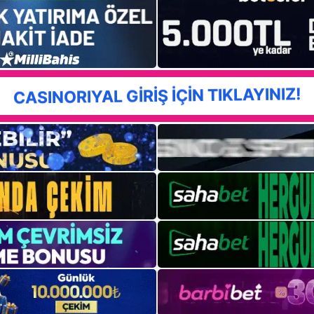
CASINORIYAL GİRİŞ İÇİN TIKLAYINIZ!