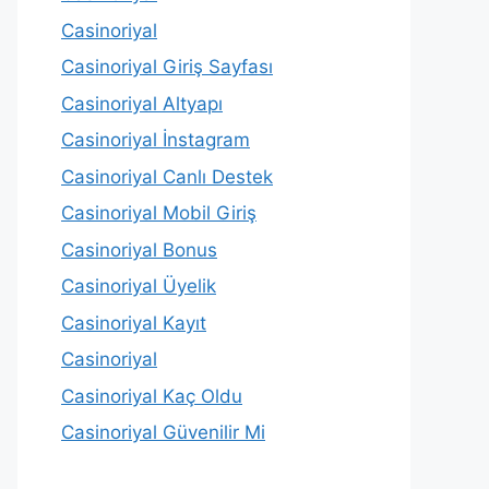
Casinoriyal
Casinoriyal Giriş Sayfası
Casinoriyal Altyapı
Casinoriyal İnstagram
Casinoriyal Canlı Destek
Casinoriyal Mobil Giriş
Casinoriyal Bonus
Casinoriyal Üyelik
Casinoriyal Kayıt
Casinoriyal
Casinoriyal Kaç Oldu
Casinoriyal Güvenilir Mi