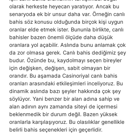
olarak herkeste heyecan yaratıyor. Ancak bu
senaryoda ek bir unsur daha var. Örneğin canlı
bahis söz konusu olduğunda birçok kişi uygun
oranlar elde etmek ister. Bununla birlikte, canlı
bahisler bazen önemli ölçüde daha düşük
oranlara yol açabilir. Aslında bunu anlamak çok
da zor olmasa gerek. Canlı bahis dediğimiz şey
budur. Özünde bu, kaydolmayı seçen bireyler
için değişken, değişen, sabit olmayan bir
orandır. Bu aşamada Casinoriyal canlı bahis
oranları arasındaki etkileşimleri inceliyoruz. Bu
dinamik aslında bazı şeyler hakkında çok şey
söylüyor. Yani benzer bir alan adına sahip ve
alan adının aynı zamanda siteyi de içermesi
beklenmedik bir durum değil. Bazen yüksek
oranlarla karşılaşıyoruz. Bu olasılıklar genellikle
belirli bahis seçenekleri için geçerlidir.