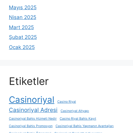
Mayıs 2025
Nisan 2025
Mart 2025
Şubat 2025
Ocak 2025
Etiketler
Casinoriyal
Casino Riyal
Casinoriyal Adresi
Casinoriyal Altyapı
Casinoriyal Bahis Hizmeti Nedir
Casino Riyal Bahis Kayıt
Casinoriyal Bahis Promosyon
Casinoriyal Bahis Yapmanın Avantajları