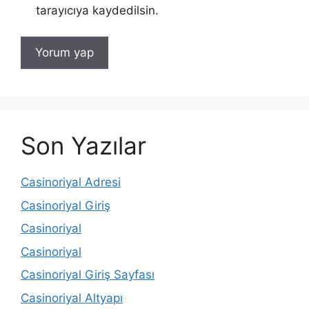
tarayıcıya kaydedilsin.
Son Yazılar
Casinoriyal Adresi
Casinoriyal Giriş
Casinoriyal
Casinoriyal
Casinoriyal Giriş Sayfası
Casinoriyal Altyapı