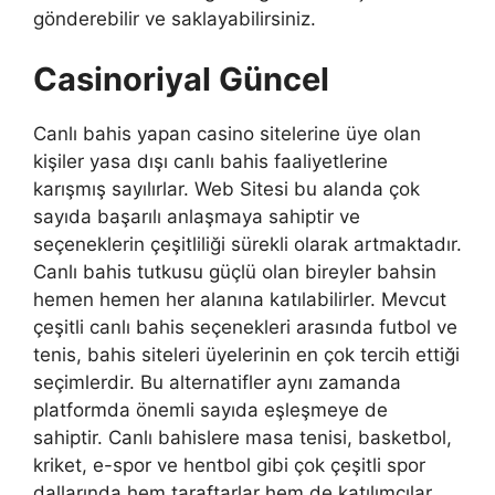
gönderebilir ve saklayabilirsiniz.
Casinoriyal Güncel
Canlı bahis yapan casino sitelerine üye olan
kişiler yasa dışı canlı bahis faaliyetlerine
karışmış sayılırlar. Web Sitesi bu alanda çok
sayıda başarılı anlaşmaya sahiptir ve
seçeneklerin çeşitliliği sürekli olarak artmaktadır.
Canlı bahis tutkusu güçlü olan bireyler bahsin
hemen hemen her alanına katılabilirler. Mevcut
çeşitli canlı bahis seçenekleri arasında futbol ve
tenis, bahis siteleri üyelerinin en çok tercih ettiği
seçimlerdir. Bu alternatifler aynı zamanda
platformda önemli sayıda eşleşmeye de
sahiptir. Canlı bahislere masa tenisi, basketbol, ​​
kriket, e-spor ve hentbol gibi çok çeşitli spor
dallarında hem taraftarlar hem de katılımcılar