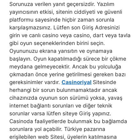
Sorunuza verilen yanıt geçersizdir. Yazılım
yayıncısının etkisi, sitenin ciddiyeti ve güvenli
platformu sayesinde hiçbir zaman sorunla
karşılaşmazsınız. Lütfen son Giriş Adresinizi
girin ve canlı casino veya casino, dart veya tavla
gibi oyun seçeneklerinden birini seçin.
Oyununuzu ekrana yansıtın ve oynamaya
başlayın. Oyun kapatılmadığı sürece bir çökme
meydana gelmeyecektir. Ancak bu yolculuğa
çıkmadan önce yerine getirilmesi gereken bazı
gereksinimler vardır.
Casinoriyal
Sitesinde
herhangi bir sorun bulunmamaktadır ancak
cihazınızda oyunun son sürümü yoksa, yavaş
internet bağlantı sorunları ve diğer teknik
sorunlar varsa lütfen siteye Giriş yapınız.
Casinoda faaliyetlerde bulunmak bu bağlamda
sorunlara yol açabilir. Türkiye pazarına
erişilebilen web Sitesi, üyelerin katılmasına