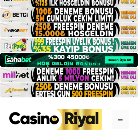
İçeriğe
atla
Menü