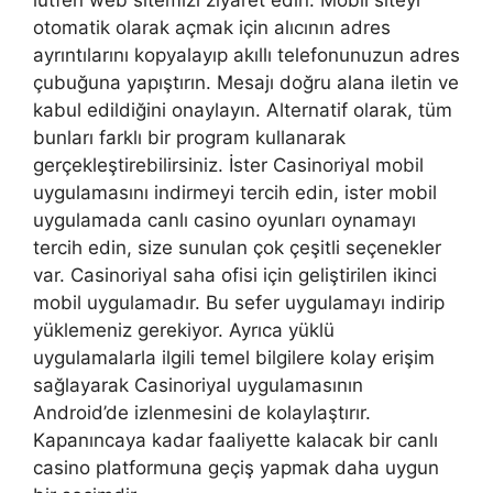
lütfen web sitemizi ziyaret edin. Mobil siteyi
otomatik olarak açmak için alıcının adres
ayrıntılarını kopyalayıp akıllı telefonunuzun adres
çubuğuna yapıştırın. Mesajı doğru alana iletin ve
kabul edildiğini onaylayın. Alternatif olarak, tüm
bunları farklı bir program kullanarak
gerçekleştirebilirsiniz. İster Casinoriyal mobil
uygulamasını indirmeyi tercih edin, ister mobil
uygulamada canlı casino oyunları oynamayı
tercih edin, size sunulan çok çeşitli seçenekler
var. Casinoriyal saha ofisi için geliştirilen ikinci
mobil uygulamadır. Bu sefer uygulamayı indirip
yüklemeniz gerekiyor. Ayrıca yüklü
uygulamalarla ilgili temel bilgilere kolay erişim
sağlayarak Casinoriyal uygulamasının
Android’de izlenmesini de kolaylaştırır.
Kapanıncaya kadar faaliyette kalacak bir canlı
casino platformuna geçiş yapmak daha uygun