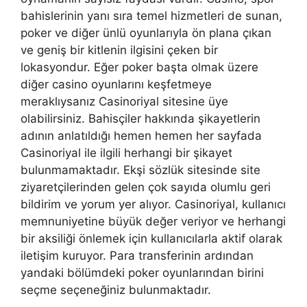
bahislerinin yanı sıra temel hizmetleri de sunan,
poker ve diğer ünlü oyunlarıyla ön plana çıkan
ve geniş bir kitlenin ilgisini çeken bir
lokasyondur. Eğer poker başta olmak üzere
diğer casino oyunlarını keşfetmeye
meraklıysanız Casinoriyal sitesine üye
olabilirsiniz. Bahisçiler hakkında şikayetlerin
adının anlatıldığı hemen hemen her sayfada
Casinoriyal ile ilgili herhangi bir şikayet
bulunmamaktadır. Ekşi sözlük sitesinde site
ziyaretçilerinden gelen çok sayıda olumlu geri
bildirim ve yorum yer alıyor. Casinoriyal, kullanıcı
memnuniyetine büyük değer veriyor ve herhangi
bir aksiliği önlemek için kullanıcılarla aktif olarak
iletişim kuruyor. Para transferinin ardından
yandaki bölümdeki poker oyunlarından birini
seçme seçeneğiniz bulunmaktadır.