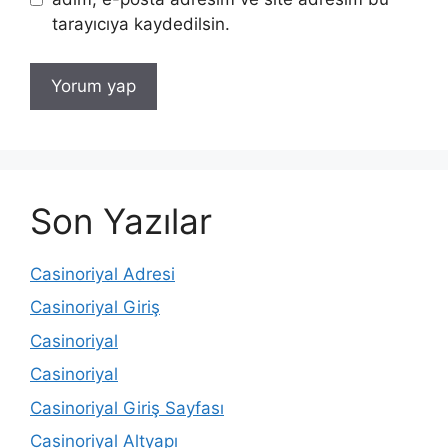
tarayıcıya kaydedilsin.
Son Yazılar
Casinoriyal Adresi
Casinoriyal Giriş
Casinoriyal
Casinoriyal
Casinoriyal Giriş Sayfası
Casinoriyal Altyapı