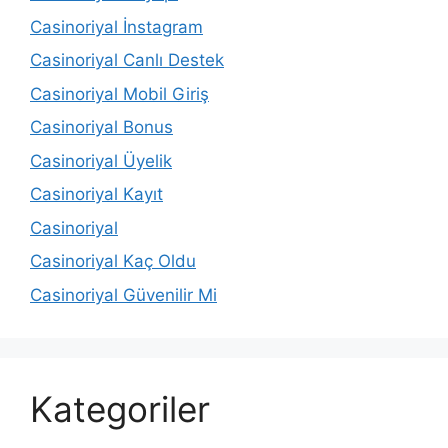
Casinoriyal İnstagram
Casinoriyal Canlı Destek
Casinoriyal Mobil Giriş
Casinoriyal Bonus
Casinoriyal Üyelik
Casinoriyal Kayıt
Casinoriyal
Casinoriyal Kaç Oldu
Casinoriyal Güvenilir Mi
Kategoriler