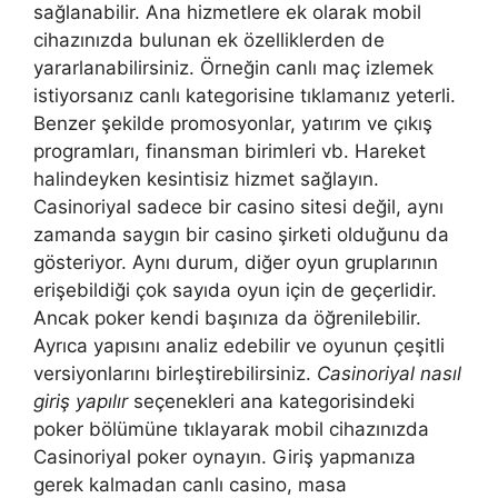
sağlanabilir. Ana hizmetlere ek olarak mobil
cihazınızda bulunan ek özelliklerden de
yararlanabilirsiniz. Örneğin canlı maç izlemek
istiyorsanız canlı kategorisine tıklamanız yeterli.
Benzer şekilde promosyonlar, yatırım ve çıkış
programları, finansman birimleri vb. Hareket
halindeyken kesintisiz hizmet sağlayın.
Casinoriyal sadece bir casino sitesi değil, aynı
zamanda saygın bir casino şirketi olduğunu da
gösteriyor. Aynı durum, diğer oyun gruplarının
erişebildiği çok sayıda oyun için de geçerlidir.
Ancak poker kendi başınıza da öğrenilebilir.
Ayrıca yapısını analiz edebilir ve oyunun çeşitli
versiyonlarını birleştirebilirsiniz.
Casinoriyal nasıl
giriş yapılır
seçenekleri ana kategorisindeki
poker bölümüne tıklayarak mobil cihazınızda
Casinoriyal poker oynayın. Giriş yapmanıza
gerek kalmadan canlı casino, masa