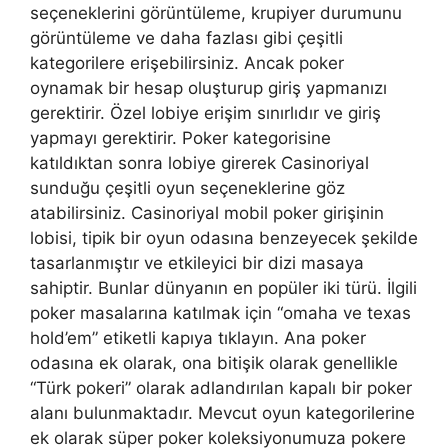
seçeneklerini görüntüleme, krupiyer durumunu
görüntüleme ve daha fazlası gibi çeşitli
kategorilere erişebilirsiniz. Ancak poker
oynamak bir hesap oluşturup giriş yapmanızı
gerektirir. Özel lobiye erişim sınırlıdır ve giriş
yapmayı gerektirir. Poker kategorisine
katıldıktan sonra lobiye girerek Casinoriyal
sunduğu çeşitli oyun seçeneklerine göz
atabilirsiniz. Casinoriyal mobil poker girişinin
lobisi, tipik bir oyun odasına benzeyecek şekilde
tasarlanmıştır ve etkileyici bir dizi masaya
sahiptir. Bunlar dünyanın en popüler iki türü. İlgili
poker masalarına katılmak için “omaha ve texas
hold’em” etiketli kapıya tıklayın. Ana poker
odasına ek olarak, ona bitişik olarak genellikle
“Türk pokeri” olarak adlandırılan kapalı bir poker
alanı bulunmaktadır. Mevcut oyun kategorilerine
ek olarak süper poker koleksiyonumuza pokere