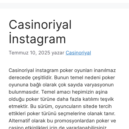
Casinoriyal
İnstagram
Temmuz 10, 2025
yazar
Casinoriyal
Casinoriyal instagram poker oyunları inanılmaz
derecede çeşitlidir. Bunun temel nedeni poker
oyununa bağlı olarak çok sayıda varyasyonun
bulunmasıdır. Temel amacı hepimizin aşina
olduğu poker türüne daha fazla katılımı teşvik
etmektir. Bu sürüm, oyuncuların sitede tercih
ettikleri poker türünü seçmelerine olanak tanır.
Alternatif olarak bu promosyonlardan poker ve
casino etkinlikleri için de yararlanabilirsiniz.