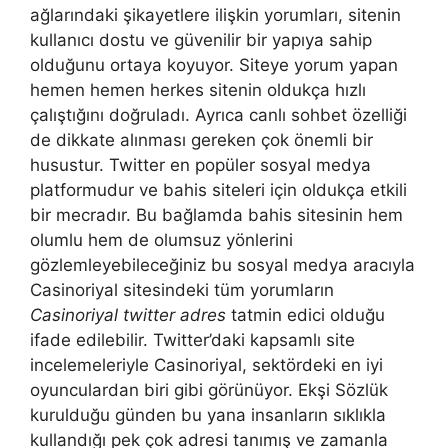
ağlarındaki şikayetlere ilişkin yorumları, sitenin
kullanıcı dostu ve güvenilir bir yapıya sahip
olduğunu ortaya koyuyor. Siteye yorum yapan
hemen hemen herkes sitenin oldukça hızlı
çalıştığını doğruladı. Ayrıca canlı sohbet özelliği
de dikkate alınması gereken çok önemli bir
husustur. Twitter en popüler sosyal medya
platformudur ve bahis siteleri için oldukça etkili
bir mecradır. Bu bağlamda bahis sitesinin hem
olumlu hem de olumsuz yönlerini
gözlemleyebileceğiniz bu sosyal medya aracıyla
Casinoriyal sitesindeki tüm yorumların
Casinoriyal twitter adres
tatmin edici olduğu
ifade edilebilir. Twitter’daki kapsamlı site
incelemeleriyle Casinoriyal, sektördeki en iyi
oyunculardan biri gibi görünüyor. Ekşi Sözlük
kurulduğu günden bu yana insanların sıklıkla
kullandığı pek çok adresi tanımış ve zamanla