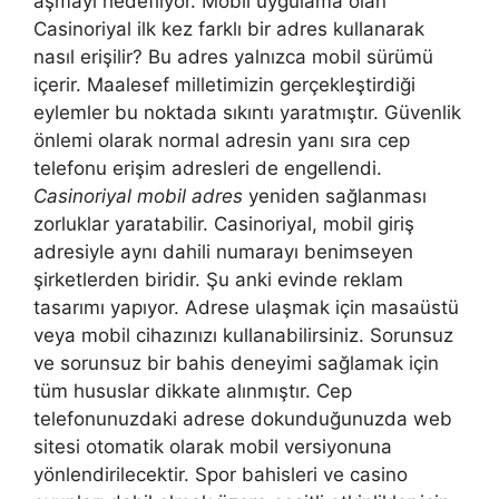
aşmayı hedefliyor. Mobil uygulama olan
Casinoriyal ilk kez farklı bir adres kullanarak
nasıl erişilir? Bu adres yalnızca mobil sürümü
içerir. Maalesef milletimizin gerçekleştirdiği
eylemler bu noktada sıkıntı yaratmıştır. Güvenlik
önlemi olarak normal adresin yanı sıra cep
telefonu erişim adresleri de engellendi.
Casinoriyal mobil adres
yeniden sağlanması
zorluklar yaratabilir. Casinoriyal, mobil giriş
adresiyle aynı dahili numarayı benimseyen
şirketlerden biridir. Şu anki evinde reklam
tasarımı yapıyor. Adrese ulaşmak için masaüstü
veya mobil cihazınızı kullanabilirsiniz. Sorunsuz
ve sorunsuz bir bahis deneyimi sağlamak için
tüm hususlar dikkate alınmıştır. Cep
telefonunuzdaki adrese dokunduğunuzda web
sitesi otomatik olarak mobil versiyonuna
yönlendirilecektir. Spor bahisleri ve casino