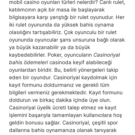
mobil casino oyunları türleri nelerdir? Canlı rulet,
katılımcının açık bir masa ile başlayarak
bilgisayara karşı yarıştığı bir rulet oyunudur. Her
iki rulet oyununda da yüksek bahis oynama
olasılığını tartışabiliriz. Çok oyunculu bir rulet
oyununda oyuncular şans unsuruna bağlı olarak
ya büyük kazanabilir ya da büyük
kaybedebilirler. Poker, oyuncuların
Casinoriyal
bahis ödemeleri
casinoda keyif alabileceği
oyunlardan biridir. Bu, belirli yönergeleri takip
eden bir oyundur. Casinoriyal kaydolmak için
kayıt formunu doldurmanız ve gerekli tüm
bilgileri vermeniz gerekmektedir. Kayıt formunu
doldurun ve birkaç dakika içinde üye olun.
Casinoriyal üyelik ücreti talep etmez ve kayıt
işlemini başarıyla tamamlayan kullanıcılara hoş
geldin bonusu sağlar. Casinoriyal, çeşitli spor
dallarına bahis oynamanıza olanak tanıyarak