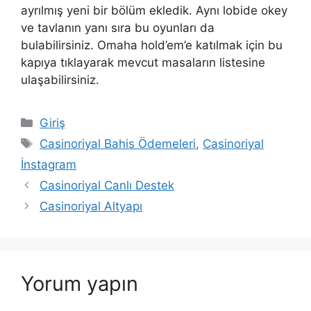
ayrılmış yeni bir bölüm ekledik. Aynı lobide okey
ve tavlanın yanı sıra bu oyunları da
bulabilirsiniz. Omaha hold’em’e katılmak için bu
kapıya tıklayarak mevcut masaların listesine
ulaşabilirsiniz.
Kategoriler
Giriş
Etiketler
Casinoriyal Bahis Ödemeleri
,
Casinoriyal
İnstagram
Casinoriyal Canlı Destek
Casinoriyal Altyapı
Yorum yapın